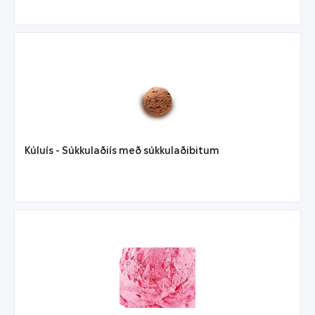
Kúluís - Súkkulaðiís með súkkulaðibitum