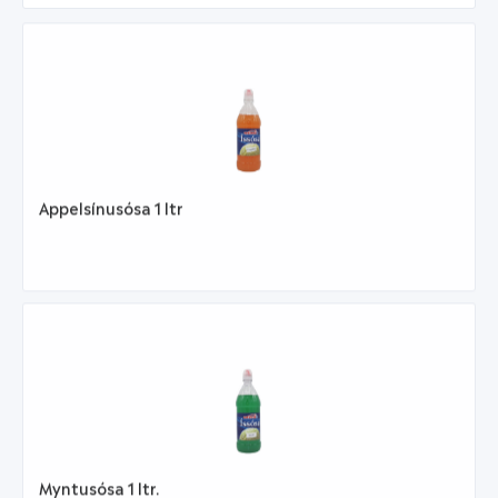
Appelsínusósa 1 ltr
Myntusósa 1 ltr.