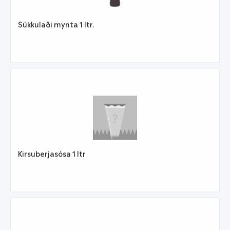
Súkkulaði mynta 1 ltr.
Kirsuberjasósa 1 ltr