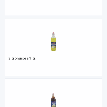
Sítrónusósa 1 ltr.