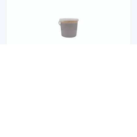
Lúxus karmelludýfa 5 kg.
Súkkulaðiídýfa 5 ltr.