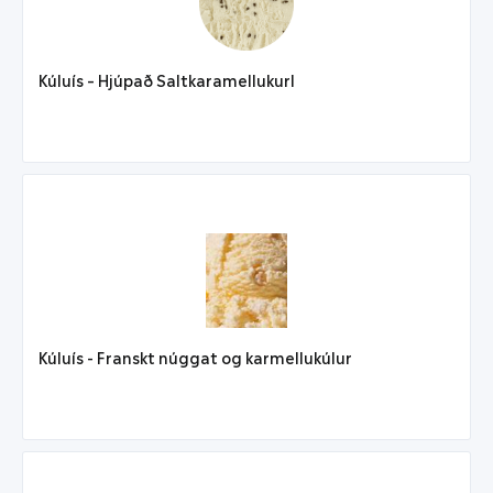
Kúluís – Hjúpað Saltkaramellukurl
Kúluís - Franskt núggat og karmellukúlur