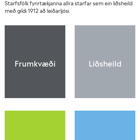
Starfsfólk fyrirtækjanna allra starfar sem ein liðsheild
með gildi 1912 að leiðarljósi.
Frumkvæði
Liðsheild