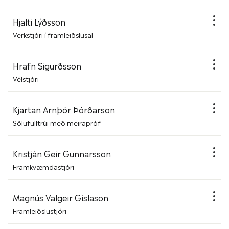
Hjalti Lýðsson
Verkstjóri í framleiðslusal
Hrafn Sigurðsson
Vélstjóri
Kjartan Arnþór Þórðarson
Sölufulltrúi með meirapróf
Kristján Geir Gunnarsson
Framkvæmdastjóri
Magnús Valgeir Gíslason
Framleiðslustjóri