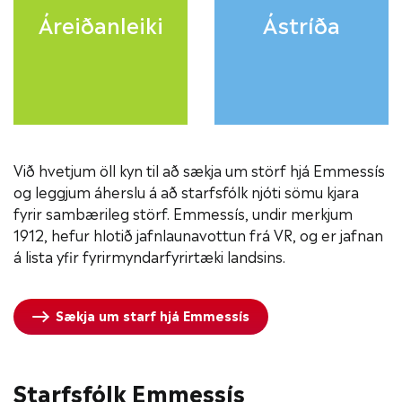
Áreiðanleiki
Ástríða
Við hvetjum öll kyn til að sækja um störf hjá Emmessís
og leggjum áherslu á að starfsfólk njóti sömu kjara
fyrir sambærileg störf. Emmessís, undir merkjum
1912, hefur hlotið jafnlaunavottun frá VR, og er jafnan
á lista yfir fyrirmyndarfyrirtæki landsins.
Sækja um starf hjá Emmessís
Starfsfólk Emmessís