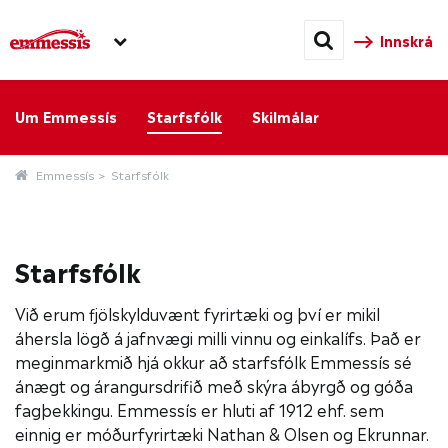
Innskrá
Um Emmessís
Starfsfólk
Skilmálar
Emmessís
Starfsfólk
Starfsfólk
Við erum fjölskylduvænt fyrirtæki og því er mikil
áhersla lögð á jafnvægi milli vinnu og einkalífs. Það er
meginmarkmið hjá okkur að starfsfólk Emmessís sé
ánægt og árangursdrifið með skýra ábyrgð og góða
fagþekkingu. Emmessís er hluti af 1912 ehf. sem
einnig er móðurfyrirtæki Nathan & Olsen og Ekrunnar.