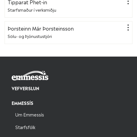
Tipparat Phet-in
Starfsmaður í verksmiðju
Þorsteinn Már Þorsteinsson
Sölu- og Þjónustustjóri
VEFVERSLUN
EMMESSÍS
Um Emmessís
Starfsfólk