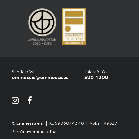
Senda póst
Tala við fólk
emmessis@emmessis.is
520 4200
© Emmessís ehf
Kt. 590607-1340
VSK nr. 99627
Persónuverndarstefna