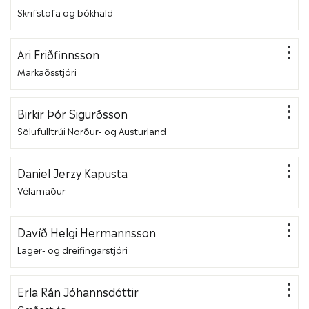
Skrifstofa og bókhald
Ari Friðfinnsson
Markaðsstjóri
Birkir Þór Sigurðsson
Sölufulltrúi Norður- og Austurland
Daniel Jerzy Kapusta
Vélamaður
Davíð Helgi Hermannsson
Lager- og dreifingarstjóri
Erla Rán Jóhannsdóttir
Gæðastjóri