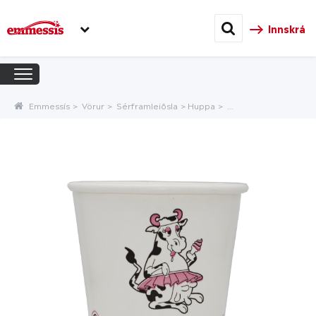
Innskrá
Emmessís
Vörur
Sérframleiðsla
Huppa