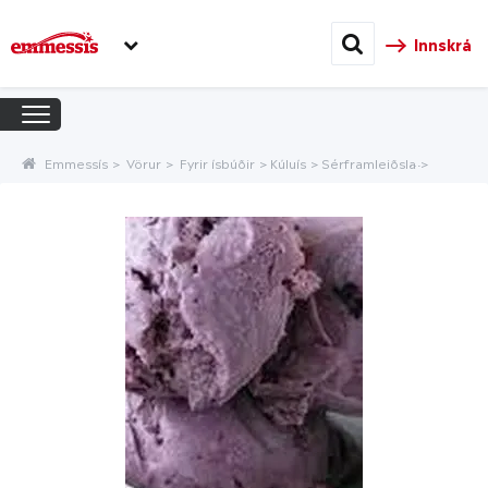
Innskrá
Emmessís
Vörur
Fyrir ísbúðir
Kúluís
Sérframleiðsla