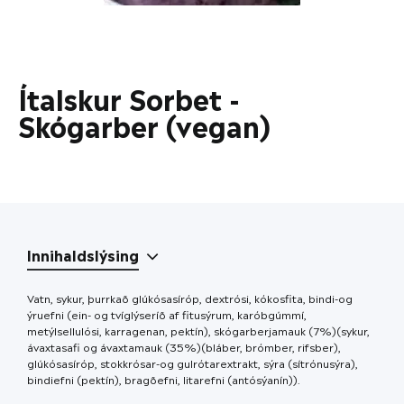
Ítalskur Sorbet -
Skógarber (vegan)
Innihaldslýsing
Vatn, sykur, þurrkað glúkósasíróp, dextrósi, kókosfita, bindi-og
ýruefni (ein- og tvíglýseríð af fitusýrum, karóbgúmmí,
metýlsellulósi, karragenan, pektín), skógarberjamauk (7%)(sykur,
ávaxtasafi og ávaxtamauk (35%)(bláber, brómber, rifsber),
glúkósasíróp, stokkrósar-og gulrótarextrakt, sýra (sítrónusýra),
bindiefni (pektín), bragðefni, litarefni (antósýanín)).